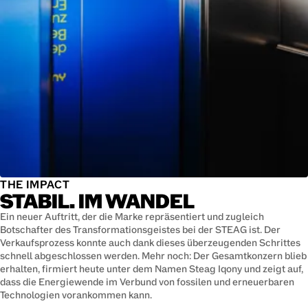
THE IMPACT
STABIL. IM WANDEL
Ein neuer Auftritt, der die Marke repräsentiert und zugleich
Botschafter des Transformationsgeistes bei der STEAG ist. Der
Verkaufsprozess konnte auch dank dieses überzeugenden Schrittes
schnell abgeschlossen werden. Mehr noch: Der Gesamtkonzern blieb
erhalten, firmiert heute unter dem Namen Steag Iqony und zeigt auf,
dass die Energiewende im Verbund von fossilen und erneuerbaren
Technologien vorankommen kann.