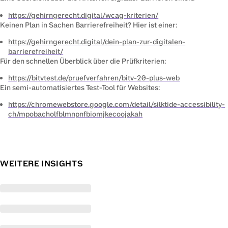
(opens in new tab)
https://gehirngerecht.digital/wcag-kriterien/
Keinen Plan in Sachen Barrierefreiheit? Hier ist einer:
https://gehirngerecht.digital/dein-plan-zur-digitalen-
(opens in new tab)
barrierefreiheit/
Für den schnellen Überblick über die Prüfkriterien:
(opens in new t
https://bitvtest.de/pruefverfahren/bitv-20-plus-web
Ein semi-automatisiertes Test-Tool für Websites:
https://chromewebstore.google.com/detail/silktide-accessibility-
(opens in new tab)
ch/mpobacholfblmnpnfbiomjkecoojakah
WEITERE INSIGHTS