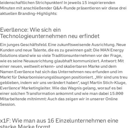
leidenschaftlichen Strichpunkten! In jeweils 15 inspirierenden 
Minuten mit anschließender Q&A-Runde präsentieren wir diese drei 
aktuellen Branding-Highlights:
Everllence: Wie sich ein
Technologieunternehmen neu erfindet
Ein junges Geschäftsfeld. Eine zukunftsweisende Ausrichtung. Neue 
Kunden und neue Talente, die es zu gewinnen galt: Die MAN Energy 
Solutions stand wie so viele Traditionsunternehmen vor der Frage, 
wie es seine Neuausrichtung glaubhaft kommuniziert. Antwort: Mit 
einer neuen, weltweit erkenn- und skalierbaren Marke und dem 
Namen Everllence hat sich das Unternehmen neu erfunden und im 
Markt für Dekarbonisierungslösungen positioniert. „Wir sind uns treu 
geblieben, indem wir uns verändert haben“, sagt Martin Stich-Kluge, 
Everllence’ Marketingleiter. Wie das Wagnis gelang, worauf es bei 
einer solchen Transformation ankommt und wie man dabei 15.000 
Mitarbeitende mitnimmt: Auch das zeigen wir in unserer Online 
Session.
x1F: Wie man aus 16 Einzelunternehmen eine
starke Marke formt