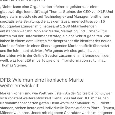
„Nichts kann eine Organisation stärker begeistern als eine 
glaubwürdige Identität“, sagt Thomas Steiner, der CEO von X1F. Und 
begeistern musste die auf Technologie- und Managementthemen 
spezialisierte Beratung, die aus dem Zusammenschluss von 16 
Boutiqueberatungen mit insgesamt 1.200 Mitarbeitenden 
entstanden war. Ihr Problem: Marke, Marketing und Firmenkultur 
hatten mit der Unternehmensstrategie nicht Schritt gehalten. Wir 
haben in einem detaillierten Markenprozess die Identität der neuen 
Marke definiert, in einen überzeugenden Markenauftritt übersetzt 
und ihn fulminant aktiviert. Wie genau wir dies getan haben, 
berichten wir in der Online Session zusammen mit jemandem, der 
weiß, was Identität mit erfolgreicher Transformation zu tun hat: 
Thomas Steiner.
DFB: Wie man eine ikonische Marke
weiterentwickelt
Markenikonen sind wie Weltranglisten: An der Spitze bleibt nur, wer 
sich konstant weiterentwickelt. Genau das hat der DFB mit seinen 
Nationalmannschaften getan. Denn wo früher Männer im Flutlicht 
standen, stehen heute drei individuelle Teams auf dem Platz – Frauen, 
Männer, Junioren. Jedes mit eigenem Charakter. Jedes mit eigener 