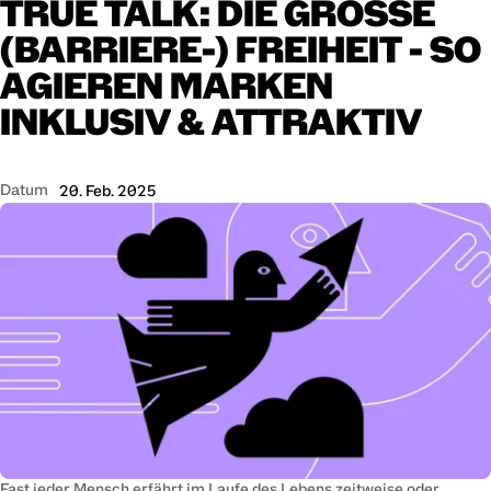
TRUE
TALK:
DIE
GROSSE
(BARRIERE-)
FREIHEIT
-
SO
AGIEREN
MARKEN
INKLUSIV
&
ATTRAKTIV
Datum
20. Feb. 2025
Fast jeder Mensch erfährt im Laufe des Lebens zeitweise oder 