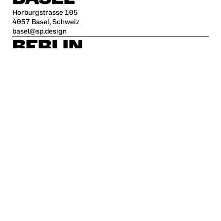
Horburgstrasse 105
4057 Basel, Schweiz
basel@sp.design
BERLIN
Alte Jakobstraße 85-86
10179 Berlin
berlin@sp.design
HAMBURG
Kleine Freiheit 70
22767 Hamburg
hamburg@sp.design
STUTTGART
Krefelder Str. 32
70376 Stuttgart
stuttgart@sp.design
Karriere