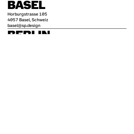
BASEL
Horburgstrasse 105
4057 Basel, Schweiz
basel@sp.design
BERLIN
Alte Jakobstraße 85-86
10179 Berlin
berlin@sp.design
HAMBURG
Kleine Freiheit 70
22767 Hamburg
hamburg@sp.design
STUTTGART
Krefelder Str. 32
70376 Stuttgart
stuttgart@sp.design