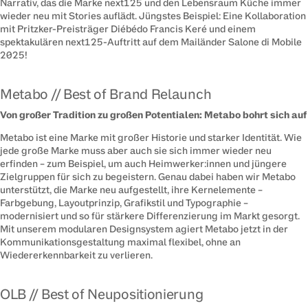
Narrativ, das die Marke next125 und den Lebensraum Küche immer 
wieder neu mit Stories auflädt. Jüngstes Beispiel: Eine Kollaboration 
mit Pritzker-Preisträger Diébédo Francis Keré und einem 
spektakulären next125-Auftritt auf dem Mailänder Salone di Mobile 
2025!
Metabo // Best of Brand Relaunch
Von großer Tradition zu großen Potentialen: Metabo bohrt sich auf
Metabo ist eine Marke mit großer Historie und starker Identität. Wie 
jede große Marke muss aber auch sie sich immer wieder neu 
erfinden – zum Beispiel, um auch Heimwerker:innen und jüngere 
Zielgruppen für sich zu begeistern. Genau dabei haben wir Metabo 
unterstützt, die Marke neu aufgestellt, ihre Kernelemente – 
Farbgebung, Layoutprinzip, Grafikstil und Typographie – 
modernisiert und so für stärkere Differenzierung im Markt gesorgt. 
Mit unserem modularen Designsystem agiert Metabo jetzt in der 
Kommunikationsgestaltung maximal flexibel, ohne an 
Wiedererkennbarkeit zu verlieren.
OLB // Best of Neupositionierung