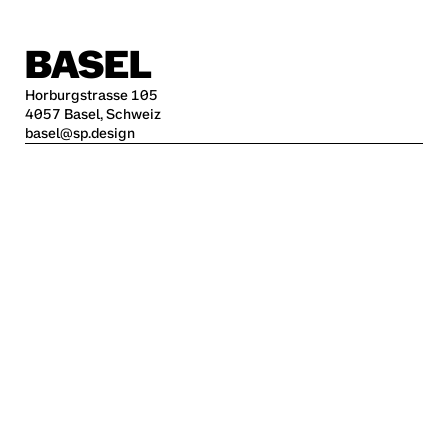
BASEL
Horburgstrasse 105
4057 Basel, Schweiz
basel@sp.design
BERLIN
Alte Jakobstraße 85-86
10179 Berlin
berlin@sp.design
HAMBURG
Kleine Freiheit 70
22767 Hamburg
hamburg@sp.design
STUTTGART
Krefelder Str. 32
70376 Stuttgart
stuttgart@sp.design