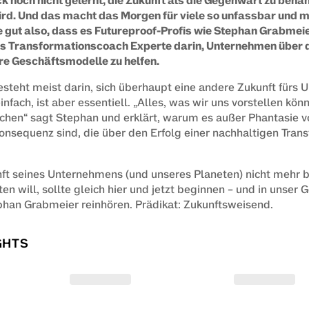
k noch nicht gelernt, die Zukunft als die Gegenwart zu behand
rd. Und das macht das Morgen für viele so unfassbar und mi
gut also, dass es Futureproof-Profis wie Stephan Grabmeier
ls Transformationscoach Experte darin, Unternehmen über di
re Geschäftsmodelle zu helfen.
steht meist darin, sich überhaupt eine andere Zukunft fürs 
einfach, ist aber essentiell. „Alles, was wir uns vorstellen kön
eichen“ sagt Stephan und erklärt, warum es außer Phantasie vo
nsequenz sind, die über den Erfolg einer nachhaltigen Trans
nft seines Unternehmens (und unseres Planeten) nicht mehr b
n will, sollte gleich hier und jetzt beginnen – und in unser 
phan Grabmeier reinhören. Prädikat: Zukunftsweisend.
GHTS