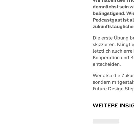
Wir haben den Tric
demnächst sein wi
beängstigend. Wie 
Podcastgast ist a
zukunftstaugliche
Die erste Übung be
skizzieren. Klingt 
letztlich auch err
Kooperation und Ko
entscheiden.
Wer also die Zuku
sondern mitgestalte
Future Design Ste
WEITERE INSI