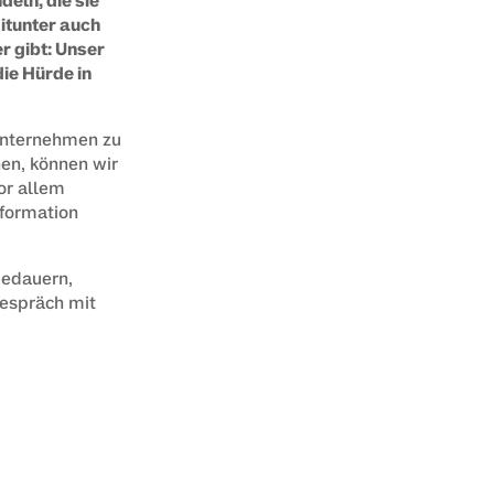
eln, die sie 
tunter auch 
 gibt: Unser 
e Hürde in 
Unternehmen zu 
nen, können wir 
r allem 
formation 
edauern, 
Gespräch mit 